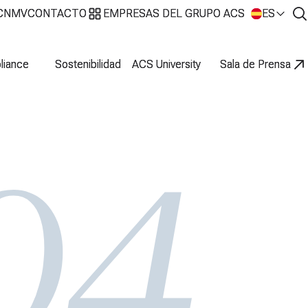
 CNMV
 CNMV
CONTACTO
CONTACTO
EMPRESAS DEL GRUPO ACS
EMPRESAS DEL GRUPO ACS
ES
ES
liance
liance
Sostenibilidad
Sostenibilidad
ACS University
ACS University
Sala de Prensa
Sala de Prensa