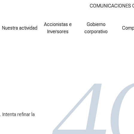
COMUNICACIONES
COMUNICACIONES
Accionistas e
Accionistas e
Gobierno
Gobierno
Nuestra actividad
Nuestra actividad
Comp
Comp
Inversores
Inversores
corporativo
corporativo
Intenta refinar la