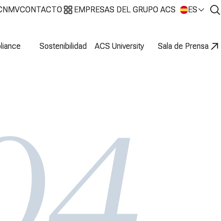
 CNMV
 CNMV
CONTACTO
CONTACTO
EMPRESAS DEL GRUPO ACS
EMPRESAS DEL GRUPO ACS
ES
ES
liance
liance
Sostenibilidad
Sostenibilidad
ACS University
ACS University
Sala de Prensa
Sala de Prensa