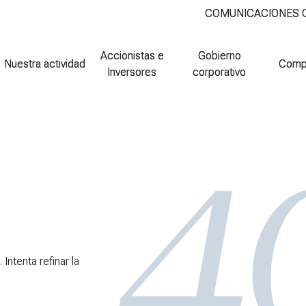
COMUNICACIONES
COMUNICACIONES
Accionistas e
Accionistas e
Gobierno
Gobierno
Nuestra actividad
Nuestra actividad
Comp
Comp
Inversores
Inversores
corporativo
corporativo
Intenta refinar la